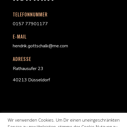
TELEFONNUMMER
0157 77901177
E-MAIL
hendrik.gottschalk@me.com
ADRESSE
Rathausufer 23
40213 Düsseldorf
Wir verwenden Cookies. Um Dir einen uneingeschränkten
Datenschutzerklärung
Impressum
Service zu gewährleisten, stimme der Cookie-Nutzung zu..